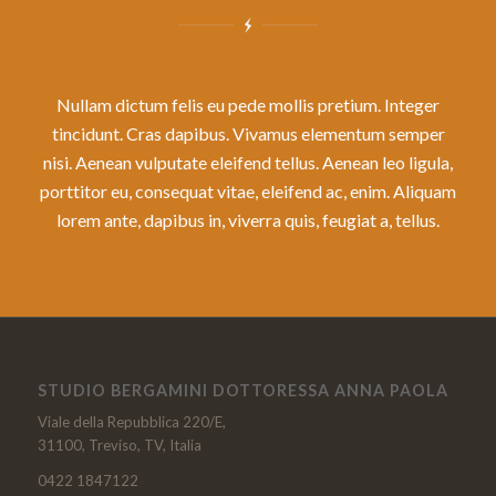
Nullam dictum felis eu pede mollis pretium. Integer
tincidunt. Cras dapibus. Vivamus elementum semper
nisi. Aenean vulputate eleifend tellus. Aenean leo ligula,
porttitor eu, consequat vitae, eleifend ac, enim. Aliquam
lorem ante, dapibus in, viverra quis, feugiat a, tellus.
STUDIO BERGAMINI DOTTORESSA ANNA PAOLA
Viale della Repubblica 220/E,
31100, Treviso, TV, Italia
0422 1847122