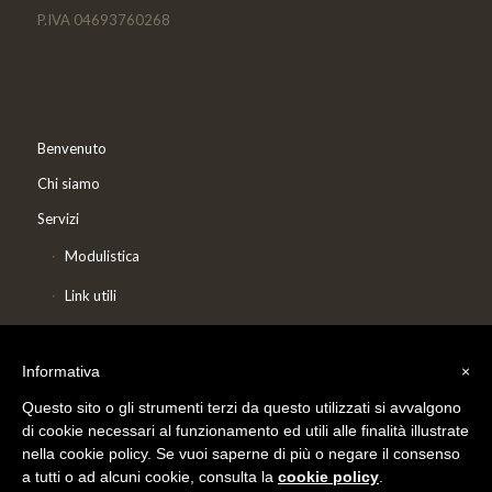
P.IVA 04693760268
Benvenuto
Chi siamo
Servizi
Modulistica
Link utili
Partners
Informativa
×
Documentazione Digitale
Contatti
Questo sito o gli strumenti terzi da questo utilizzati si avvalgono
di cookie necessari al funzionamento ed utili alle finalità illustrate
nella cookie policy. Se vuoi saperne di più o negare il consenso
a tutti o ad alcuni cookie, consulta la
cookie policy
.