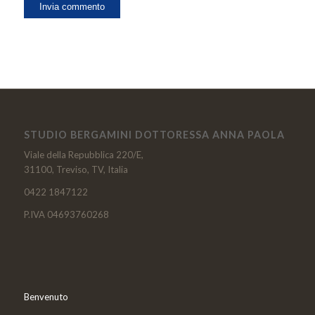
STUDIO BERGAMINI DOTTORESSA ANNA PAOLA
Viale della Repubblica 220/E,
31100, Treviso, TV, Italia
0422 1847122
P.IVA 04693760268
Benvenuto