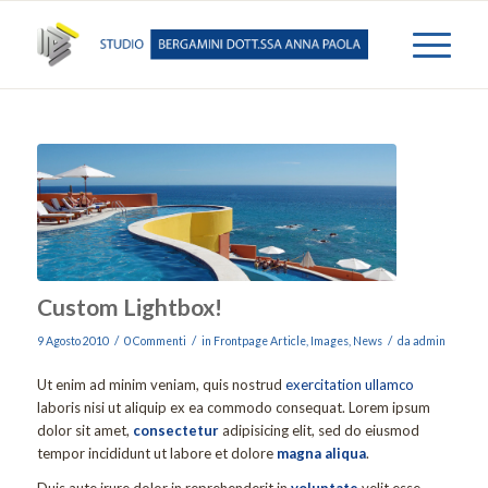
Custom Lightbox!
/
/
/
9 Agosto 2010
0 Commenti
in
Frontpage Article
,
Images
,
News
da
admin
Ut enim ad minim veniam, quis nostrud
exercitation ullamco
laboris nisi ut aliquip ex ea commodo consequat. Lorem ipsum
dolor sit amet,
consectetur
adipisicing elit, sed do eiusmod
tempor incididunt ut labore et dolore
magna aliqua
.
Duis aute irure dolor in reprehenderit in
voluptate
velit esse