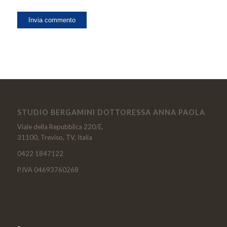
STUDIO BERGAMINI DOTTORESSA ANNA PAOLA
Viale della Repubblica 220/E,
31100, Treviso, TV, Italia
0422 1847122
P.IVA 04693760268