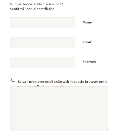
Vuoi partecipare alla discussione?
Sentitevi liberi di contribuire!
*
Nome
*
Email
Sito web
Salva il mio nome, email e sito web in questo browser per la
prossima volta che commento.